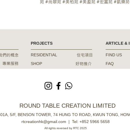
苑 #尚翠苑 #美柏苑 #美盈苑 #宏富苑 #凱樂苑
啟朗苑 #裕泰苑 #冠德苑 #雍明苑 #凱德苑 #
苑 #錦暉苑 #綠怡雅苑 #住宅設計 #室內設計 
修工程 #居屋設計
PROJECTS
ARTICLE & 
我們的概念
住宅項目
RESIDENTIAL
FIND US
專業服務
好物推介
SHOP
FAQ
ROUND TABLE CREATION LIMITED
 501A, 5/F, BENSON TOWER, 74 HUNG TO ROAD, KWUN TONG, HO
rtcreationhk@gmail.com
| Tel:
+852 5966 5658
All rights reversed by RTC 2025