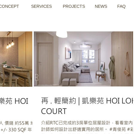
CONCEPT
SERVICES
PROJECTS
NEWS
FAQ
再 . 輕簡約 | 凱樂苑‬ HOI LO
苑‬ HOI
COURT
介紹RTC已完成的3房單位居屋設計，看看室內
價錢 約55萬 地點
計師如何設計出舒適實用的居所。 #青俊苑 #