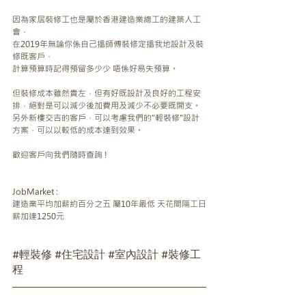
因為家居裝修工也是屬於香港建造業總工的建築人工
會，
在2019年無論你係自己搵師傅裝修定搵我地設計及裝
修既客戶，
計算預算時記得預留多少少 唔係好易失預算。
但裝修成本雖然貴左，但有好既設計及良好的工程安
排，絕對是可以減少後加費用及減少不必要既開支。
另外新樓交吉的客戶，可以考慮我們的"輕裝修"設計
方案，可以以較低的成本達到效果。
歡迎客戶向我們隨時查詢 !
JobMarket :
建造業平均加薪約百分之五 屬10年最低 天花間隔工日
薪加達1250元
#輕裝修
#住宅設計
#室內設計
#裝修工
程