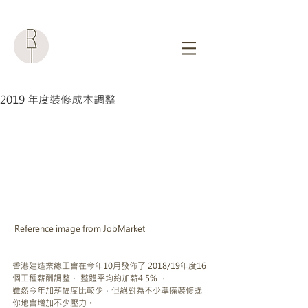
2019 年度裝修成本調整
 Reference image from 
JobMarket
香港建造業總工會在今年10月發佈了 2018/19年度16
個工種薪酬調整， 整體平均約加薪4.5% ，
雖然今年加薪幅度比較少，但絕對為不少準備裝修既
你地會增加不少壓力。