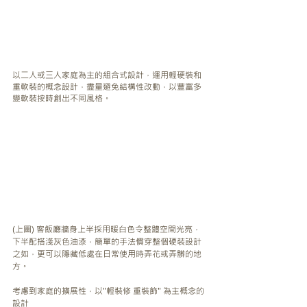
以二人或三人家庭為主的組合式設計，運用輕硬裝和
重軟裝的概念設計，盡量避免結構性改動，以豐富多
變軟裝按時創出不同風格。
(上圖) 客飯廳牆身上半採用暖白色令整體空間光亮，
下半配搭淺灰色油漆，簡單的手法慣穿整個硬裝設計
之如，更可以隱藏低處在日常使用時弄花或弄髒的地
方。
考慮到家庭的擴展性，以"輕裝修 重裝飾" 為主概念的
設計