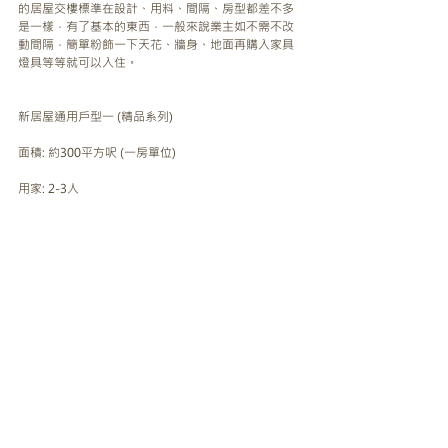
的居屋交樓標準在設計、用料、間隔、房型都差不多
是一樣，有了基本的東西，一般來說業主如不需不改
動間隔，簡單粉飾一下天花、牆身、地面再購入家具
燈具等等就可以入住。
新居屋通用戶型一 (精品系列)
面積: 約300平方呎 (一房單位)
用家: 2-3人