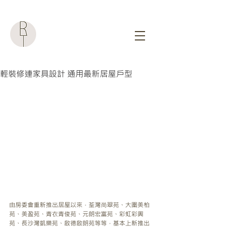
輕裝修連家具設計 通用最新居屋戶型
由房委會重新推出居屋以來，荃灣尚翠苑、大圍美柏
苑、美盈苑、青衣青俊苑、元朗宏富苑、彩虹彩興
苑、長沙灣凱樂苑、啟德啟朗苑等等，基本上新推出