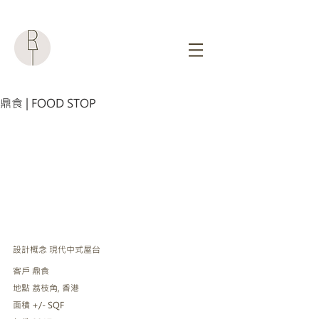
鼎食 | FOOD STOP
設計概念 現代中式屋台
客戶 鼎食
地點 荔枝角, 香港
面積 +/- SQF